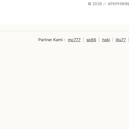
© 2026 ✅ APKPHW99 - 
Partner Kami：
mc777
|
sp66
|
hoki
|
jitu77